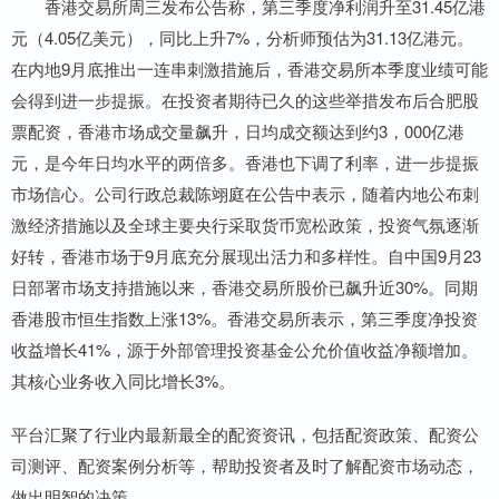
香港交易所周三发布公告称，第三季度净利润升至31.45亿港
元（4.05亿美元），同比上升7%，分析师预估为31.13亿港元。
在内地9月底推出一连串刺激措施后，香港交易所本季度业绩可能
会得到进一步提振。在投资者期待已久的这些举措发布后合肥股
票配资，香港市场成交量飙升，日均成交额达到约3，000亿港
元，是今年日均水平的两倍多。香港也下调了利率，进一步提振
市场信心。公司行政总裁陈翊庭在公告中表示，随着内地公布刺
激经济措施以及全球主要央行采取货币宽松政策，投资气氛逐渐
好转，香港市场于9月底充分展现出活力和多样性。自中国9月23
日部署市场支持措施以来，香港交易所股价已飙升近30%。同期
香港股市恒生指数上涨13%。香港交易所表示，第三季度净投资
收益增长41%，源于外部管理投资基金公允价值收益净额增加。
其核心业务收入同比增长3%。
平台汇聚了行业内最新最全的配资资讯，包括配资政策、配资公
司测评、配资案例分析等，帮助投资者及时了解配资市场动态，
做出明智的决策。