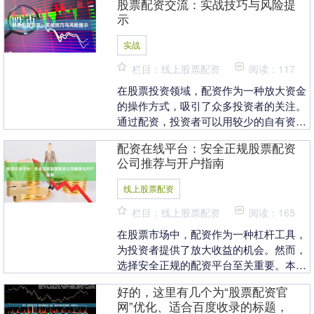
股票配资交流：实战技巧与风险提
金安全与法律风险....
示
实战
栏目：线上股票配资
阅读：117
在股票投资领域，配资作为一种放大资金
的操作方式，吸引了众多投资者的关注。
通过配资，投资者可以用较少的自有资金
撬动更大的投资额度，从而在行情向好时
配资在线平台：安全正规股票配资
获得更高收益。然....
公司推荐与开户指南
线上股票配资
栏目：线上股票配资
阅读：165
在股票市场中，配资作为一种杠杆工具，
为投资者提供了放大收益的机会。然而，
选择安全正规的配资平台至关重要。本文
将为您推荐值得信赖的股票配资公司，并
好的，这里有几个为“股票配资官
提供详细的开户指....
网”优化、适合百度收录的标题，