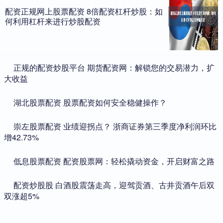
配资正规网上股票配资 8倍配资杠杆炒股：如
何利用杠杆来进行炒股配资
​正规的配资炒股平台 期货配资网：解锁您的交易潜力，扩
大收益
​湖北股票配资 股票配资如何安全稳健操作？
​崇左股票配资 业绩迎拐点？ 浙商证券第三季度净利润环比
增42.73%
​低息股票配资 配资股票网：轻松撬动资金，开启财富之路
​配资炒股股 白酒股震荡走高，迎驾贡酒、古井贡酒午后双
双涨超5%