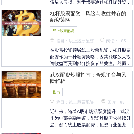
倍放大亏损。对于想要通过杠杆提升资金
使用效率的投资者而言，理解其运作机制
杠杆股票配资：风险与收益并存的
与潜在风险，是....
融资策略
线上股票配资
栏目：线上股票配资
阅读：185
在股票投资领域线上股票配资，杠杆股票
配资作为一种融资策略，因其能够放大投
资收益而受到部分投资者的关注。然而，
这种策略同样伴随着不可忽视的风险。本
武汉配资炒股指南：合规平台与风
文将深入探讨杠杆....
险解析
指南
栏目：线上股票配资
阅读：88
近年来，随着A股市场活跃度提升，武汉
作为中部金融重镇，配资炒股需求持续升
温。然而线上股票配资，配资行业鱼龙混
杂，投资者若缺乏辨别能力，极易陷入资