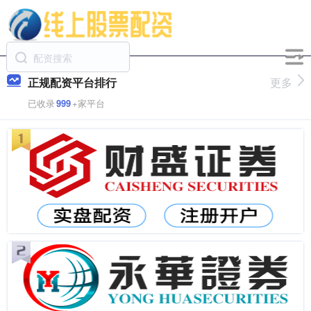
正规配资平台排行
更多
已收录
999
+家平台