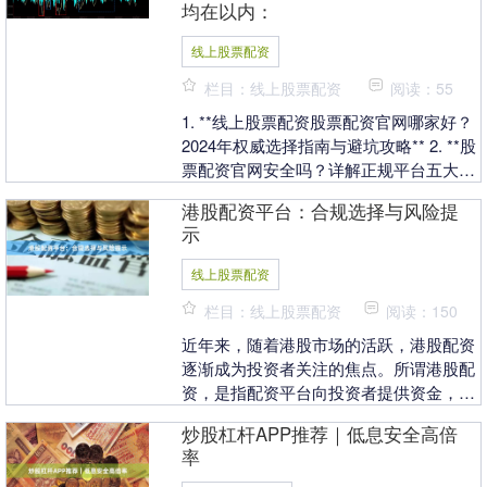
均在以内：
线上股票配资
栏目：线上股票配资
阅读：55
1. **线上股票配资股票配资官网哪家好？
2024年权威选择指南与避坑攻略** 2. **股
票配资官网安全吗？详解正规平台五大核
心特征** 3. **股票配资官....
港股配资平台：合规选择与风险提
示
线上股票配资
栏目：线上股票配资
阅读：150
近年来，随着港股市场的活跃，港股配资
逐渐成为投资者关注的焦点。所谓港股配
资，是指配资平台向投资者提供资金，用
于放大投资规模的操作方式。然而，在追
炒股杠杆APP推荐｜低息安全高倍
求高收益的同时线....
率