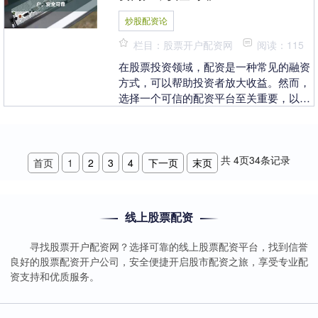
炒股配资论
栏目：股票开户配资网
阅读：115
在股票投资领域，配资是一种常见的融资
方式，可以帮助投资者放大收益。然而，
选择一个可信的配资平台至关重要，以确
保资金安全和交易顺畅。 此外，南宁股票
配资手续便捷，....
共
4
页
34
条记录
首页
1
2
3
4
下一页
末页
线上股票配资
寻找股票开户配资网？选择可靠的线上股票配资平台，找到信誉
良好的股票配资开户公司，安全便捷开启股市配资之旅，享受专业配
资支持和优质服务。