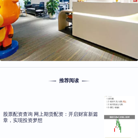
推荐阅读
股票配资查询 网上期货配资：开启财富新篇
章，实现投资梦想