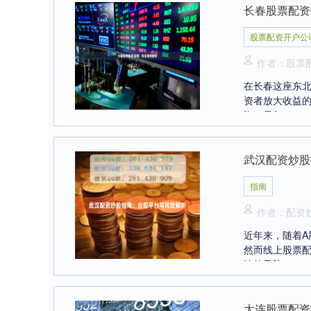
长春股票配资
股票配资开户公
作者：股票
在长春这座东
资者放大收益
资，是每....
武汉配资炒股
指南
作者：配资
近年来，随着
然而线上股票
法律风险....
大连股票配资