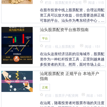
栏目：股票配资开户公司
阅读：115
在股市投资中线上股票配资，合理运用配
资工具可以放大收益，但也需要选择正规
可靠的平台。汕头作为粤东经济中心，股
票配资市场日益成熟。本文将为您整理汕
汕头股票配资平台推荐指南
头地区值得关注的....
平台
栏目：线上股票配资
阅读：151
在汕头这座经济活跃的沿海城市，股票配
资作为一种杠杆投资工具，正受到越来越
多投资者的关注。然而，面对市场上众多
的配资平台，如何选择一家安全、合规、
汕尾股票配资 正规平台 本地开户
服务优质的配资机....
指南
正规
栏目：股票开户配资网
阅读：165
在汕尾，随着投资者对股票市场的关注度