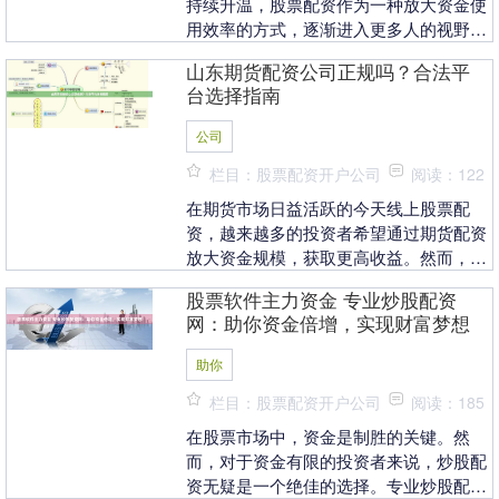
持续升温，股票配资作为一种放大资金使
用效率的方式，逐渐进入更多人的视野。
然而，面对市场上众多配资平台，如何选
山东期货配资公司正规吗？合法平
择正规渠道、完成....
台选择指南
公司
栏目：股票配资开户公司
阅读：122
在期货市场日益活跃的今天线上股票配
资，越来越多的投资者希望通过期货配资
放大资金规模，获取更高收益。然而，面
对市场上众多的期货配资公司，许多投资
股票软件主力资金 专业炒股配资
者不禁产生疑问：*....
网：助你资金倍增，实现财富梦想
助你
栏目：股票配资开户公司
阅读：185
在股票市场中，资金是制胜的关键。然
而，对于资金有限的投资者来说，炒股配
资无疑是一个绝佳的选择。专业炒股配资