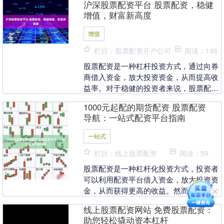
沪深股票配资平台 股票配资，稳健
于股票市场。 *....
增值，财富新高度
增值
栏目：股票配资开户公司
阅读：146
股票配资是一种杠杆投资方式，通过向券
商借入资金，放大投资资金，从而提高收
益率。对于稳健的投资者来说，股票配资
可以成为财富增值的新途径。 可靠的期货
1000元起配的期货配资 股票配资
配资平台应具备....
导航：一站式配资平台指南
一站式
栏目：线上股票配资
阅读：59
股票配资是一种杠杆化投资方式，投资者
可以利用配资平台借入资金，放大投资资
金，从而获得更高的收益。然而，选择合
适的配资平台至关重要，以确保资金安全
线上股票配资网站 免费股票配资：
和交易顺畅。 *....
助您轻松撬动资本杠杆