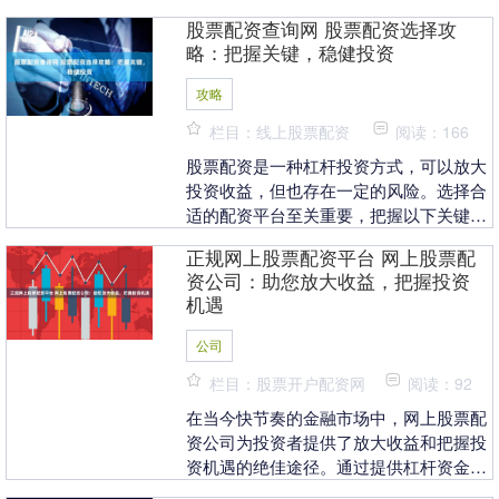
网应运而生，为投资者提供资金杠杆，助
股票配资查询网 股票配资选择攻
其资金倍增，实现财....
略：把握关键，稳健投资
攻略
栏目：线上股票配资
阅读：166
股票配资是一种杠杆投资方式，可以放大
投资收益，但也存在一定的风险。选择合
适的配资平台至关重要，把握以下关键
点，助力稳健投资： 投资者需要向券商申
正规网上股票配资平台 网上股票配
请配资，并提供一....
资公司：助您放大收益，把握投资
机遇
公司
栏目：股票开户配资网
阅读：92
在当今快节奏的金融市场中，网上股票配
资公司为投资者提供了放大收益和把握投
资机遇的绝佳途径。通过提供杠杆资金，
这些公司使投资者能够以更少的资本投资