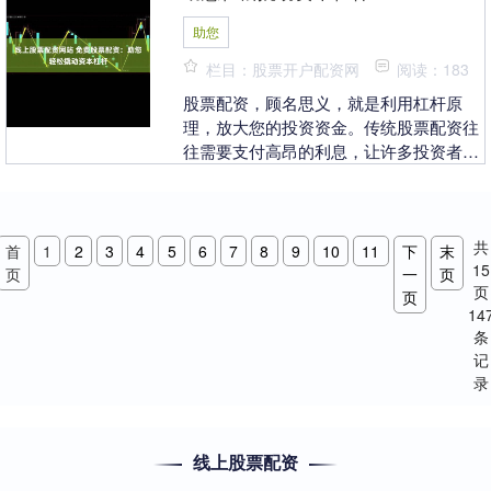
助您
栏目：股票开户配资网
阅读：183
股票配资，顾名思义，就是利用杠杆原
理，放大您的投资资金。传统股票配资往
往需要支付高昂的利息，让许多投资者望
而却步。而如今，免费股票配资的出现，
打破了这一限制，让....
共
首
1
2
3
4
5
6
7
8
9
10
11
下
末
15
页
一
页
页
页
14
条
记
录
线上股票配资