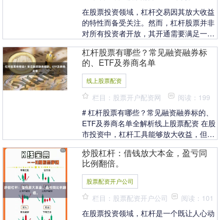
在股票投资领域，杠杆交易因其放大收益
的特性而备受关注。然而，杠杆股票并非
对所有投资者开放，其开通需要满足一定
的资金门槛股票配资开户公司，并通过券
杠杆股票有哪些？常见融资融券标
商申请融资融券权....
的、ETF及券商名单
线上股票配资
栏目：股票开户配资网
阅读：199
# 杠杆股票有哪些？常见融资融券标的、
ETF及券商名单全解析线上股票配资 在股
市投资中，杠杆工具能够放大收益，但也
伴随着更高风险。对于想要了解杠杆股票
炒股杠杆：借钱放大本金，盈亏同
的投资者来....
比例翻倍。
股票配资开户公司
栏目：股票配资开户公司
阅读：101
在股票投资领域，杠杆是一个既让人心动