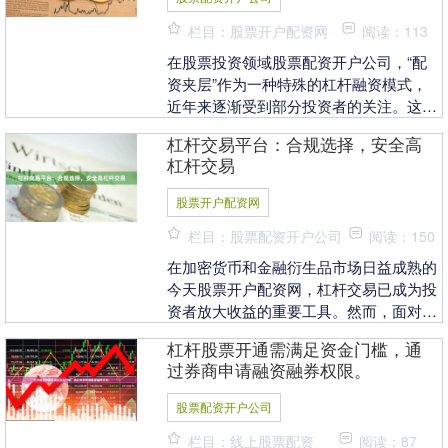
栏目：股票开户配资网
阅读：113
在股票投资领域股票配资开户公司，“配
资夹层”作为一种特殊的杠杆融资模式，
近年来逐渐受到部分投资者的关注。这种
模式介于传统配资与结构化产品之间，具
杠杆交易平台：合规选择，安全高
有独特的资金结构....
杠杆交易
股票开户配资网
栏目：股票配资开户公司
阅读：150
在加密货币和金融衍生品市场日益成熟的
今天股票开户配资网，杠杆交易已成为投
资者放大收益的重要工具。然而，面对市
场上众多交易平台，如何选择一家既提供
杠杆股票开通需满足资金门槛，通
高杠杆、又具备合....
过券商申请融资融券权限。
股票配资开户公司
栏目：线上股票配资
阅读：87