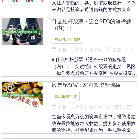
又让人警惕的工具。所谓炒股杠杆，简单
来说就是投资者通过借钱的方式放大自己
的投资本金，从而在行情有利时获得更高
什么杠杆股票？适合SEO的短标题
比例的收益。然而....
（内）：
股票开户配资网
栏目：股票开户配资网
阅读：113
# 什么杠杆股票？适合SEO的短标题
（内）：一文读懂杠杆股票的定义、风险
与操作要点股票开户配资网 在股票投资领
域，“杠杆股票”是一个高频词汇，尤其受
股票配资宝：杠杆投资新选择
到追求高收益....
线上股票配资
栏目：股票开户配资网
阅读：77
在当今瞬息万变的资本市场中，投资者始
终在寻找能够放大收益、提升资金使用效
率的途径。股票配资作为一种成熟的金融
工具线上股票配资，正逐渐成为越来越多