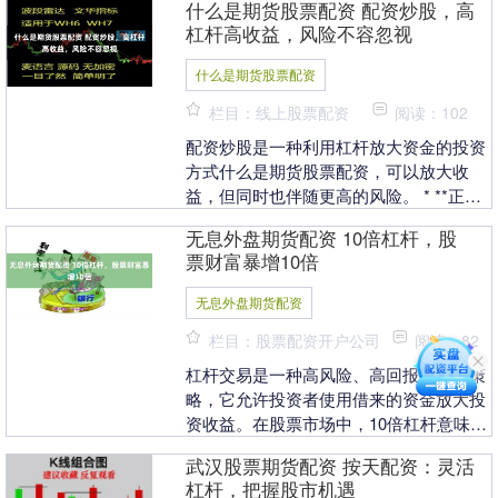
什么是期货股票配资 配资炒股，高
投资者的选择。而....
杠杆高收益，风险不容忽视
什么是期货股票配资
栏目：线上股票配资
阅读：102
配资炒股是一种利用杠杆放大资金的投资
方式什么是期货股票配资，可以放大收
益，但同时也伴随更高的风险。 * **正规
合规：**选择持有正规金融牌照的平台，
无息外盘期货配资 10倍杠杆，股
确保资金安....
票财富暴增10倍
无息外盘期货配资
栏目：股票配资开户公司
阅读：82
杠杆交易是一种高风险、高回报的投资策
略，它允许投资者使用借来的资金放大投
资收益。在股票市场中，10倍杠杆意味着
投资者可以使用10倍于自己本金的资金进
武汉股票期货配资 按天配资：灵活
行交易。 股....
杠杆，把握股市机遇