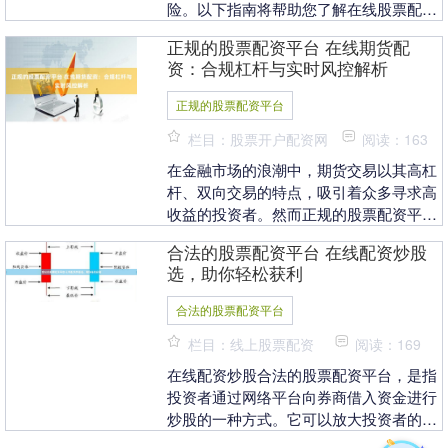
险。以下指南将帮助您了解在线股票配
资，并制定一个明智的策略来提升收益并
正规的股票配资平台 在线期货配
掌控风险： * **....
资：合规杠杆与实时风控解析
正规的股票配资平台
栏目：股票开户配资网
阅读：163
在金融市场的浪潮中，期货交易以其高杠
杆、双向交易的特点，吸引着众多寻求高
收益的投资者。然而正规的股票配资平
台，高收益往往伴随着高风险，尤其是当
合法的股票配资平台 在线配资炒股
投资者自有资金有限....
选，助你轻松获利
合法的股票配资平台
栏目：线上股票配资
阅读：169
在线配资炒股合法的股票配资平台，是指
投资者通过网络平台向券商借入资金进行
炒股的一种方式。它可以放大投资者的资
金规模，从而提高收益率。 翻翻股票配资