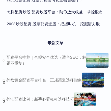
​怎样配资炒股 配资炒股平台：助你放大收益，掌控股市
​2023炒股配资 股票配资选股：把握时机，挖掘潜力股
最新文章
配资平台推荐｜合规安全优选（适合SEO，标
1
题不重复）
外盘黄金配资平台排名｜正规渠道选择指南
2
外汇配资比例：新手必看杠杆选择技巧
3