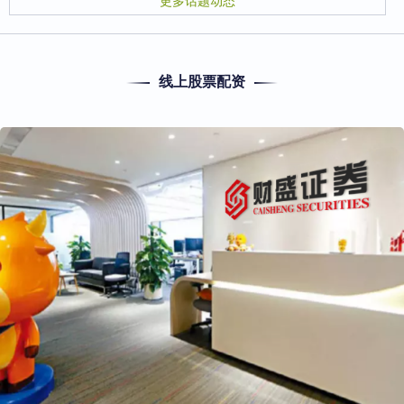
更多话题动态
线上股票配资