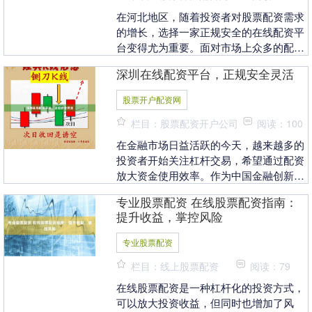
在河北地区，随着投资者对股票配资需求
的增长，选择一家正规安全的在线配资平
台变得尤为重要。面对市场上众多的配资
公司，投资者往往感到困惑：究竟哪家平
深圳在线配资平台，正规安全灵活
台更可靠？如何辨....
股票开户配资网
栏目：股票配资开户公司
阅读：100
在金融市场日益活跃的今天，越来越多的
投资者开始关注杠杆交易，希望通过配资
放大资金使用效率。作为中国金融创新的
前沿城市，深圳汇聚了众多在线配资平
专业股票配资 在线股票配资指南：
台。然而，面对市场....
提升收益，掌控风险
专业股票配资
栏目：线上股票配资
阅读：79
在线股票配资是一种杠杆化的投资方式，
可以放大投资收益，但同时也增加了风