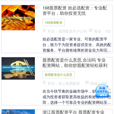
运而生，致力于为投资者提供安全、便
168股票配资 拾必选配资：专业配
捷、高效的配资解决....
资平台，助你投资无忧
168股票配资
栏目：股票配资开户公司
阅读：162
拾必选配资是一家专业、可靠的配资平
台，致力于为投资者提供安全、高效的配
资服务。平台拥有雄厚的资金实力和完善
的风控体系，确保资金安全和交易稳定。
股票配资是什么意思,合法吗 专业
配资公司向投资者....
配资网站，助你炒股配资轻松获利
股票配资是什么意思
栏目：线上股票配资
阅读：189
在当今快节奏的金融市场中，炒股配资已
成为投资者获取更高收益的有效途径。然
而，选择一个可靠且专业的配资网站至关
重要。 期货配资公司通过提供资金杠杆，
浙江股票配资平台 股票配资专业
让投资者以较小....