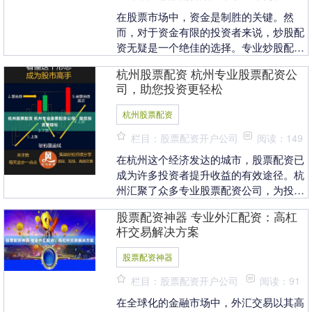
在股票市场中，资金是制胜的关键。然
而，对于资金有限的投资者来说，炒股配
资无疑是一个绝佳的选择。专业炒股配资
网应运而生，为投资者提供资金杠杆，助
杭州股票配资 杭州专业股票配资公
其资金倍增，实现财....
司，助您投资更轻松
杭州股票配资
栏目：股票配资开户公司
阅读：149
在杭州这个经济发达的城市，股票配资已
成为许多投资者提升收益的有效途径。杭
州汇聚了众多专业股票配资公司，为投资
者提供安全、可靠的配资服务，助力投资
股票配资神器 专业外汇配资：高杠
更轻松。 3. ....
杆交易解决方案
股票配资神器
栏目：股票配资开户公司
阅读：91
在全球化的金融市场中，外汇交易以其高