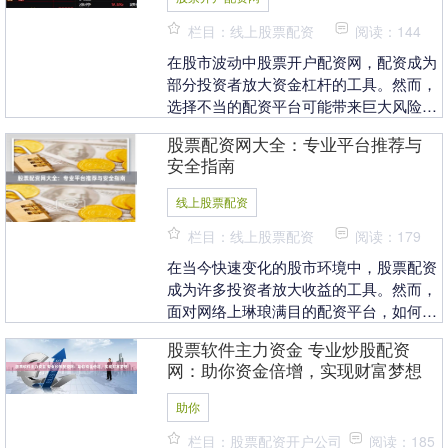
栏目：线上股票配资
阅读：144
在股市波动中股票开户配资网，配资成为
部分投资者放大资金杠杆的工具。然而，
选择不当的配资平台可能带来巨大风险。
本文将为您提供专业股票配资平台的选择
股票配资网大全：专业平台推荐与
指南与风险防范建....
安全指南
线上股票配资
栏目：线上股票配资
阅读：179
在当今快速变化的股市环境中，股票配资
成为许多投资者放大收益的工具。然而，
面对网络上琳琅满目的配资平台，如何选
择专业可靠的平台并确保资金安全，成为
股票软件主力资金 专业炒股配资
投资者首要关注的....
网：助你资金倍增，实现财富梦想
助你
栏目：股票配资开户公司
阅读：185