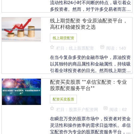
流动性和24小时不间断的特点，吸引着众
多投资者。然而，对于许多交易者而言，
资金规模往往成为制约盈利潜力的关键因
线上期货配资 专业原油配资平台，
素。专业外汇配....
高杠杆稳健投资之选
线上期货配资
栏目：线上股票配资
阅读：140
在当今复杂多变的金融市场中，原油投资
以其独特的商品属性和金融属性，持续吸
引着全球投资者的目光。然而线上期货配
资，原油价格波动剧烈，机会与风险并
配资买卖股票 **卓信宝配资：专业
存。对于寻求放大收....
股票配资服务平台**
配资买卖股票
栏目：股票开户配资网
阅读：62
在瞬息万变的股票市场中，投资者对资金
灵活性和操作效率的需求日益增长。卓信
宝配资作为专业的股票配资服务平台，应