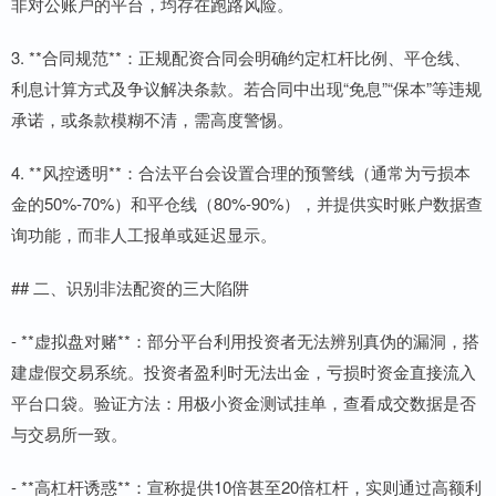
非对公账户的平台，均存在跑路风险。
3. **合同规范**：正规配资合同会明确约定杠杆比例、平仓线、
利息计算方式及争议解决条款。若合同中出现“免息”“保本”等违规
承诺，或条款模糊不清，需高度警惕。
4. **风控透明**：合法平台会设置合理的预警线（通常为亏损本
金的50%-70%）和平仓线（80%-90%），并提供实时账户数据查
询功能，而非人工报单或延迟显示。
## 二、识别非法配资的三大陷阱
- **虚拟盘对赌**：部分平台利用投资者无法辨别真伪的漏洞，搭
建虚假交易系统。投资者盈利时无法出金，亏损时资金直接流入
平台口袋。验证方法：用极小资金测试挂单，查看成交数据是否
与交易所一致。
- **高杠杆诱惑**：宣称提供10倍甚至20倍杠杆，实则通过高额利