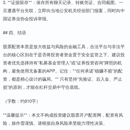
3. **证据留存**：保存所有聊天记录、转账凭证、合同截图。一
旦遭遇平台失联，立即向当地公安机关经侦部门报案，同时向中
国证券业协会投诉举报。
## 四、结语
股票配资本质是放大收益与风险的金融工具，合法平台与非法平
台的核心区别在于是否将投资者资金置于安全监管之下。建议投
资者优先选择持有“私募基金管理人”或“证券投资咨询”牌照的机
构，避免使用无备案的APP。记住：**任何承诺“稳赚不赔”的配
资，都是精心设计的骗局。** 只有坚持“先验证、后入金、严止
损”的原则，才能在杠杆交易中守住底线。
（字数：约810字）
**温馨提示**：本文不构成投资建议股票开户配资网，配资有风
险，操作需谨慎。请根据自身风险承受能力理性决策。