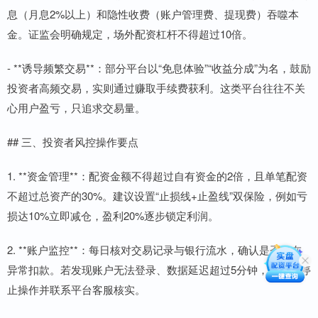
息（月息2%以上）和隐性收费（账户管理费、提现费）吞噬本
金。证监会明确规定，场外配资杠杆不得超过10倍。
- **诱导频繁交易**：部分平台以“免息体验”“收益分成”为名，鼓励
投资者高频交易，实则通过赚取手续费获利。这类平台往往不关
心用户盈亏，只追求交易量。
## 三、投资者风控操作要点
1. **资金管理**：配资金额不得超过自有资金的2倍，且单笔配资
不超过总资产的30%。建议设置“止损线+止盈线”双保险，例如亏
损达10%立即减仓，盈利20%逐步锁定利润。
2. **账户监控**：每日核对交易记录与银行流水，确认是否存在
异常扣款。若发现账户无法登录、数据延迟超过5分钟，应立即停
止操作并联系平台客服核实。