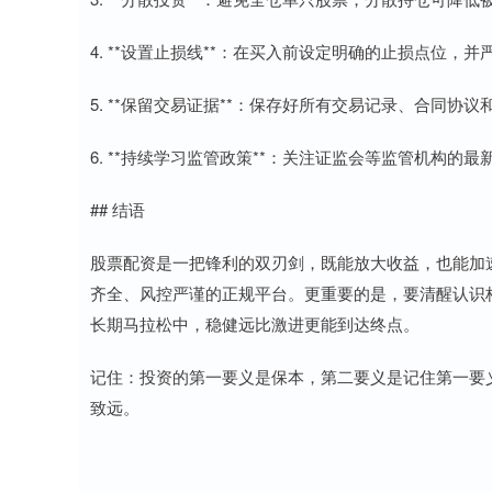
4. **设置止损线**：在买入前设定明确的止损点位，并
5. **保留交易证据**：保存好所有交易记录、合同协
6. **持续学习监管政策**：关注证监会等监管机构的
## 结语
股票配资是一把锋利的双刃剑，既能放大收益，也能加
齐全、风控严谨的正规平台。更重要的是，要清醒认识
长期马拉松中，稳健远比激进更能到达终点。
记住：投资的第一要义是保本，第二要义是记住第一要
致远。