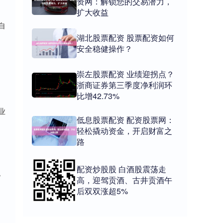
资网：解锁您的交易潜力，
扩大收益
自
湖北股票配资 股票配资如何
安全稳健操作？
崇左股票配资 业绩迎拐点？
浙商证券第三季度净利润环
比增42.73%
业
低息股票配资 配资股票网：
轻松撬动资金，开启财富之
路
配资炒股股 白酒股震荡走
。
高，迎驾贡酒、古井贡酒午
后双双涨超5%