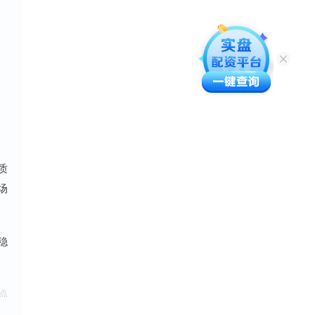
质
场
稳
点