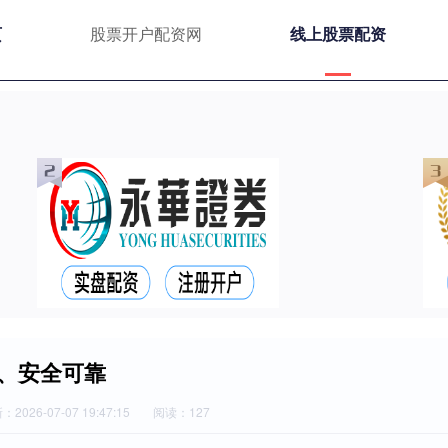
页
股票开户配资网
线上股票配资
、安全可靠
2026-07-07 19:47:15
阅读：127