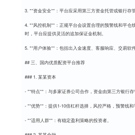
3. **资金安全**：平台应采用第三方资金托管或银
4. **风控机制**：正规平台会设置合理的预警线和平仓线
时，平台应提供灵活的追加保证金机制。
5. **用户体验**：包括出入金速度、客服响应、交易软
## 三、国内优质配资平台推荐
### 1. 某某资本
- **特点**：与多家证券公司合作，资金由第三方银行存
- **优势**：提供1-10倍杠杆选择，风控严格，预
- **适用人群**：有稳定盈利策略的投资者。
### 2. 某某金融