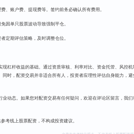
取管理费、账户费、提现费等。签约前务必确认所有费用。
，避免因单只股票波动导致强制平仓。
投资者定期评估策略，及时调整仓位。
实现杠杆收益的基础。通过资质审核、利率对比、资金托管、风控机
。同时，配资交易并非适合所有人，投资者应理性评估自身能力，避
行业动态。如果您对配资交易有任何疑问，欢迎在评论区留言，我们
仅供参考线上股票配资，不构成投资建议。
文章为作者独立观点，不代表线上股票配资观