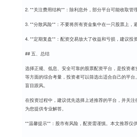
2. **关注费用结构**：除利息外，部分平台可能收
3. **分散风险**：不要将所有资金集中在一只股票上
4. **定期复盘**：配资交易放大了收益和亏损，建议
## 五、总结
选择正规、低息、安全可靠的股票配资平台，是投资者
等方面的综合考量，投资者可以筛选出适合自己的平台
盲目跟风。
在投资过程中，建议优先选择上述推荐的平台，并关注
为您提供专业解答。
**温馨提示**：股市有风险，配资需谨慎。本文推荐