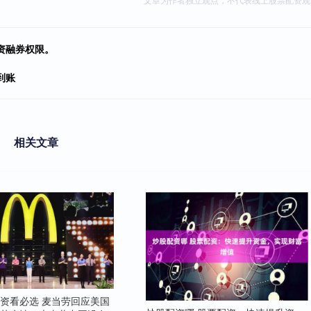
资融券权限。
到账
相关文章
资看必选 麦当劳回应美国