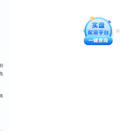
制
免
将
点