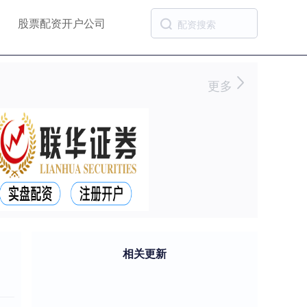
股票配资开户公司
更多
相关更新