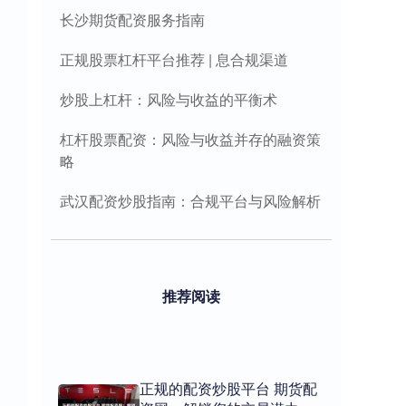
长沙期货配资服务指南
正规股票杠杆平台推荐 | 息合规渠道
炒股上杠杆：风险与收益的平衡术
杠杆股票配资：风险与收益并存的融资策
略
武汉配资炒股指南：合规平台与风险解析
推荐阅读
正规的配资炒股平台 期货配