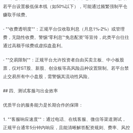
若平台设置极低保本线（如50%以下），可能通过频繁强制平仓
赚取手续费。
- **收费透明度**：正规平台仅收取利息（月息1%-2%）或管理
费，无隐性收费。警惕“零利息”“免息配资”等宣传，此类平台往往
通过高额手续费或虚拟盘盈利。
- **交易限制**：正规平台允许投资者自由买卖主板、中小板股
票，仅对ST股、新股、创业板等高风险品种设置限制。若平台禁
止交易所有中小盘股，需警惕其流动性风险。
## 四、测试客服与出金效率
优质平台的服务能力是长期合作的保障：
1. **客服响应速度**：通过电话、在线客服、微信等渠道测试，
正规平台通常5分钟内响应，且能清晰解答配资规则、费率、风控