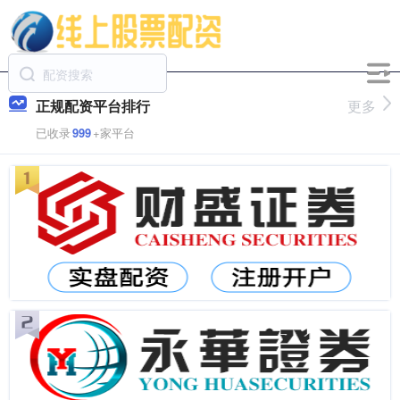
正规配资平台排行
更多
已收录
999
+家平台