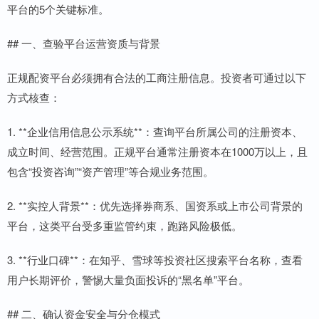
平台的5个关键标准。
## 一、查验平台运营资质与背景
正规配资平台必须拥有合法的工商注册信息。投资者可通过以下
方式核查：
1. **企业信用信息公示系统**：查询平台所属公司的注册资本、
成立时间、经营范围。正规平台通常注册资本在1000万以上，且
包含“投资咨询”“资产管理”等合规业务范围。
2. **实控人背景**：优先选择券商系、国资系或上市公司背景的
平台，这类平台受多重监管约束，跑路风险极低。
3. **行业口碑**：在知乎、雪球等投资社区搜索平台名称，查看
用户长期评价，警惕大量负面投诉的“黑名单”平台。
## 二、确认资金安全与分仓模式