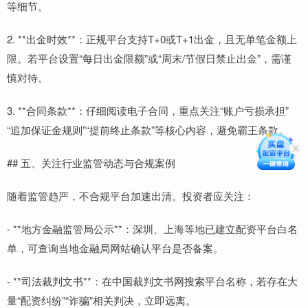
等细节。
2. **出金时效**：正规平台支持T+0或T+1出金，且无单笔金额上
限。若平台设置“每日出金限额”或“周末/节假日禁止出金”，需谨
慎对待。
3. **合同条款**：仔细阅读电子合同，重点关注“账户亏损承担”
“追加保证金规则”“提前终止条款”等核心内容，避免霸王条款。
## 五、关注行业监管动态与合规案例
随着监管趋严，不合规平台加速出清。投资者应关注：
- **地方金融监管局公示**：深圳、上海等地已建立配资平台白名
单，可查询当地金融局网站确认平台是否备案。
- **司法裁判文书**：在中国裁判文书网搜索平台名称，若存在大
量“配资纠纷”“诈骗”相关判决，立即远离。