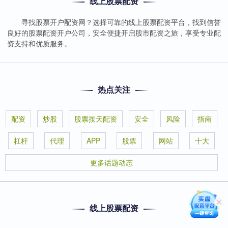
线上股票配资
寻找股票开户配资网？选择可靠的线上股票配资平台，找到信誉
良好的股票配资开户公司，安全便捷开启股市配资之旅，享受专业配
资支持和优质服务。
热点关注
配资
炒股
股票按天配资
安全
风险
指南
杠杆
代理
APP
股票
网站
十大
更多话题动态
线上股票配资