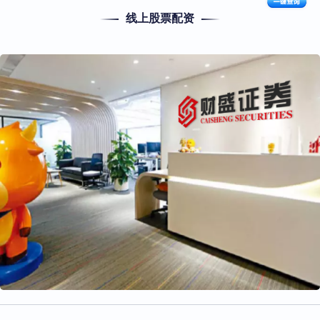
线上股票配资