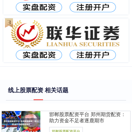
线上股票配资 相关话题
邯郸股票配资平台 郑州期货配资：
助力资金不足者逐鹿期市
邯郸股票配资平台